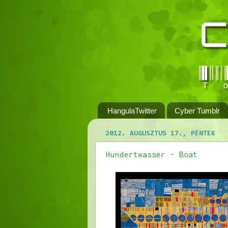
HangulaTwitter
Cyber Tumblr
2012. AUGUSZTUS 17., PÉNTEK
Hundertwasser - Boat