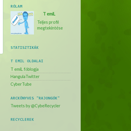
RÓLAM
T emiL
Teljes profil
megtekintése
STATISZTIKÁK
T EMIL OLDALAI
T emiL főblogja
HangulaTwitter
CyberTube
ARCKÖNYVES "RAJONGÓK"
Tweets by @CybeRecycler
RECYCLEREK