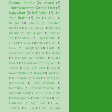
Feldmár András
(2)
Iceland
(2)
Jamie Winchester
(2)
Kiss Tibor
(2)
Nagyvárad
(2)
ReFlection
(2)
Use
Your Braine
(2)
.RO
(1)
2012
(1)
Beugró
(1)
Clouds
(1)
Creative
Monkeyz
(1)
Csík Zenekar
(1)
Dob meg
basszus
(1)
Don Quijote
(1)
Don't be
shy
(1)
Emlékek
(1)
Experimental
(1)
FCLFII
(1)
Felhők
(1)
Felina
(1)
Fun
(1)
Geek
(1)
Googlebot
(1)
Halál
(1)
Harold and Maude
(1)
Hit
(1)
Horror
(1)
How I Met Your Mother
(1)
Hrutka
Róbert
(1)
If you want to sing out
(1)
J.viewz
(1)
Je veux
(1)
Jónsi
(1)
Jövő
(1)
Kovács Botond
(1)
Könyv
(1)
LACdroId
(1)
Life Lapses
(1)
Linux
(1)
Ludwig van
Beethoven
(1)
Lélek Terminál
(1)
Nosztalgia
(1)
Olvasmányélmény
(1)
Open Minded
(1)
Postus Pesimisticus
(1)
Propaganda
(1)
Reflexion
(1)
San
Francisco
(1)
Sigur Rós
(1)
Soul
Terminal
(1)
TBBT
(1)
The Big Bang