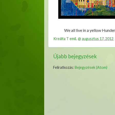
We all live in a yellow Hund
Kreálta
T emiL
@
augusztus 17, 2012
Újabb bejegyzések
Feliratkozás:
Bejegyzések (Atom)