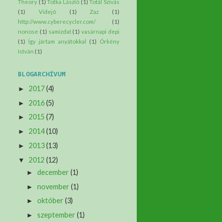
Theory
(1)
Totka László
(1)
Totál Szívás
(1)
Videjó
(1)
Zaz
(1)
http://www.cyberecycler.com/
(1)
nonose
(1)
samizdat
(1)
vasárnapi depi
(1)
Így jártam anyátokkal
(1)
Örkény
István
(1)
BLOGARCHÍVUM
2017
(4)
►
2016
(5)
►
2015
(7)
►
2014
(10)
►
2013
(13)
►
2012
(12)
▼
december
(1)
►
november
(1)
►
október
(3)
►
szeptember
(1)
►