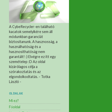
A CybeRecycler-en található
kacatok semelyikére sem áll
módunkban garanciát
biztosítanunk. A hasznosság, a
használhatóság és a
hasznosíthatóság nem
garantált! :) Elvégre ez itt egy
szemételep :D Az oldal
kizárólagos célja a
szórakoztatás és az
elgondolkodtatás. - Totka
László -
OLDALAK
Mi ez?
Főoldal