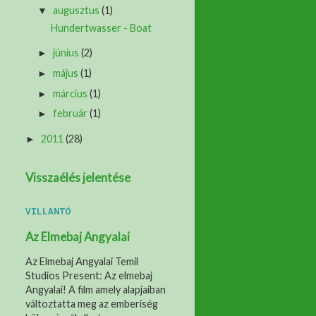
augusztus
(1)
▼
Hundertwasser - Boat
június
(2)
►
május
(1)
►
március
(1)
►
február
(1)
►
2011
(28)
►
Visszaélés jelentése
VILLANTÓ
Az Elmebaj Angyalai
Az Elmebaj Angyalai Temil
Studios Present: Az elmebaj
Angyalai! A film amely alapjaiban
változtatta meg az emberiség