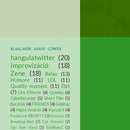
BLOGLAKÓK AVAGY CÍMKÉK
hangulatwitter
(20)
Improvizáció
(18)
Zene
(18)
Relax
(13)
HUmore
(11)
LOL
(11)
Quality moment
(11)
Élet
(7)
Life Effects
(6)
Quimby
(6)
CybeRecycler
(5)
Short Film
(5)
Barátok
(4)
FRIENDS
(4)
Gépház
(4)
Hajós András
(4)
Koncert
(4)
Facebook
(3)
HBTY
(3)
Katarzis
(3)
Breaking Bad
(2)
Cat Stevens
(2)
Ego Sum Band
(2)
EmilRuleZ
(2)