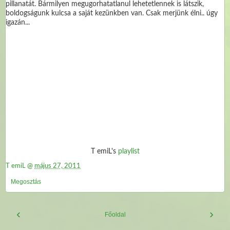
pillanatát. Bármilyen megugorhatatlanul lehetetlennek is látszik,
boldogságunk kulcsa a saját kezünkben van. Csak merjünk élni.. úgy
igazán...
T emiL's
playlist
T emiL
@
május 27, 2011
Megosztás
‹
›
Főoldal