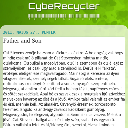
2011. MÁJUS 27., PÉNTEK
Father and Son
Cat Stevens zenéje balzsam a lélekre, az életre. A boldogság valahogy
mindíg csak múló pillanat de Cat Stevensben mintha mindíg
ottlakozna. Ottbujkál a mosolyában, ottül a szemében és ott él egész
személyében; és csak úgy árad a zenéjéből is. Derűs lelki "alkata",
erőteljes életigenlése magávalragadó. Mai napig is keresem az ilyen
világszemléletek, személyiségek titkát. Sugárzó életszeretete,
optimizmusa reményt és erőt ad a sors kanyargós szerpentinein.
Megnyugtat amikor sűrű köd fedi a holnap tájait, napfényes csúcsait
és sötét szakadékait. Apai bölcs szavak ezek a nyugtalan ifjú szívekhez
melyekben kavarog az élet és a jövő. Amikor talál valamit az ember fia
és érzi, mennie kell.. Az álmaiért. Örvénylő érzelmek, torkoszorító
félelmek, lángoló kalandvágy zavaros káoszként gomolyog.
Megnyugodni, fellélegezni, átgondolni. Semmi sincs veszve. Miénk a
jövő. Cat Stevenst hallgatva az élet oly szép, szabad és egyszerű.
Bátran vállalni a létet és át/ki/meg-élni, szeretni, élvezni minden